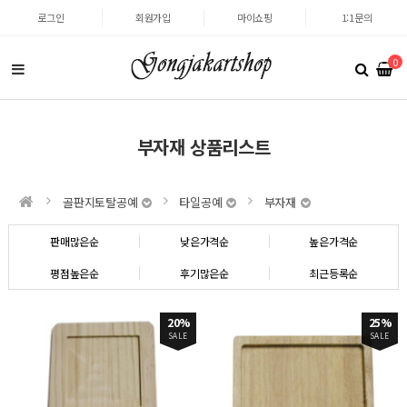
로그인
회원가입
마이쇼핑
1:1문의
0
부자재 상품리스트
골판지토탈공예
타일공예
부자재
판매많은순
낮은가격순
높은가격순
평점높은순
후기많은순
최근등록순
20%
25%
SALE
SALE