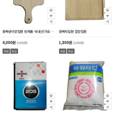
원목냄비받침판 반제품 국내산(가로14cm 길이22.5cm 판깊이0.45cm 판두께1.5cm)
원목타일판 컵받침판
4,000원
1,800원
5,000원
2,400원
히트
최신
히트
최신