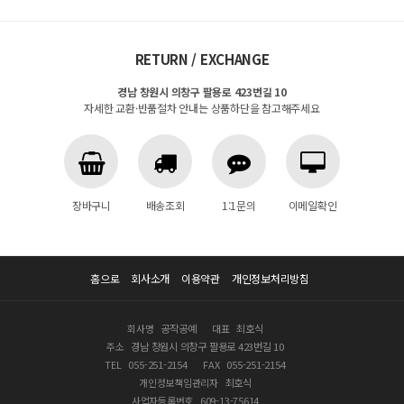
RETURN / EXCHANGE
경남 창원시 의창구 팔용로 423번길 10
자세한 교환·반품절차 안내는 상품하단을 참고해주세요
장바구니
배송조회
1:1문의
이메일확인
홈으로
회사소개
이용약관
개인정보처리방침
회사명
공작공예
대표
최호식
주소
경남 창원시 의창구 팔용로 423번길 10
TEL
055-251-2154
FAX
055-251-2154
개인정보책임관리자
최호식
사업자등록번호
609-13-75614