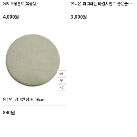
205 오공본드(목공용)
유니온 파워라인 타일시멘트 좁은줄눈용 백색 메꿈이 2kg
4,000원
3,000원
원받침 냄비받침 9t 16cm
840원