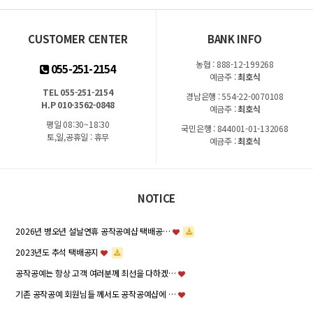
CUSTOMER CENTER
BANK INFO
농협 : 888-12-199268
055-251-2154
예금주 :
최호식
TEL 055-251-2154
경남은행 : 554-22-0070108
H.P 010-3562-0848
예금주 :
최호식
평일 08:30~18:30
국민은행 : 844001-01-132068
토,일,공휴일 : 휴무
예금주 :
최호식
NOTICE
2026년 병오년 설날연휴 공작공예샵 택배공…
2023년도 추석 택배공지
공작공예는 항상 고객 여러분께 최선을 다하겠…
기존 공작공예 회원님들 께서도 공작공예샵에 …