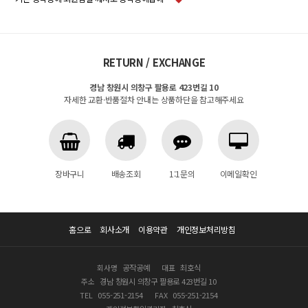
RETURN / EXCHANGE
경남 창원시 의창구 팔용로 423번길 10
자세한 교환·반품절차 안내는 상품하단을 참고해주세요
장바구니
배송조회
1:1문의
이메일확인
홈으로
회사소개
이용약관
개인정보처리방침
회사명
공작공예
대표
최호식
주소
경남 창원시 의창구 팔용로 423번길 10
TEL
055-251-2154
FAX
055-251-2154