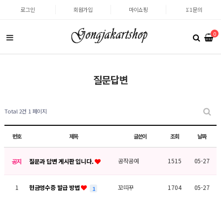
로그인
회원가입
마이쇼핑
1:1문의
0
질문답변
Total 2건
1 페이지
번호
제목
글쓴이
조회
날짜
공작공예
1515
05-27
공지
질문과 답변 게시판 입니다.
1
현금영수증 발급 방법
꼬띠꾸
1704
05-27
1