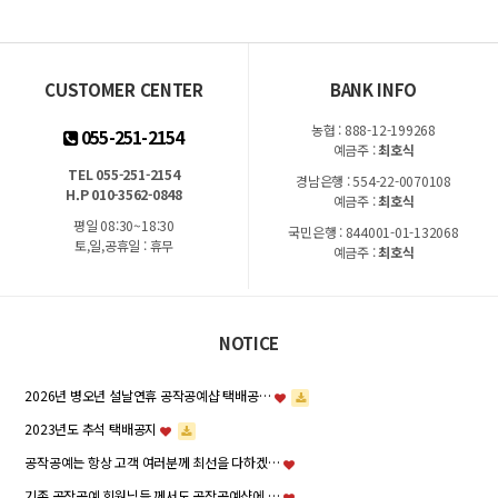
CUSTOMER CENTER
BANK INFO
농협 : 888-12-199268
055-251-2154
예금주 :
최호식
TEL 055-251-2154
경남은행 : 554-22-0070108
H.P 010-3562-0848
예금주 :
최호식
평일 08:30~18:30
국민은행 : 844001-01-132068
토,일,공휴일 : 휴무
예금주 :
최호식
NOTICE
2026년 병오년 설날연휴 공작공예샵 택배공…
2023년도 추석 택배공지
공작공예는 항상 고객 여러분께 최선을 다하겠…
기존 공작공예 회원님들 께서도 공작공예샵에 …