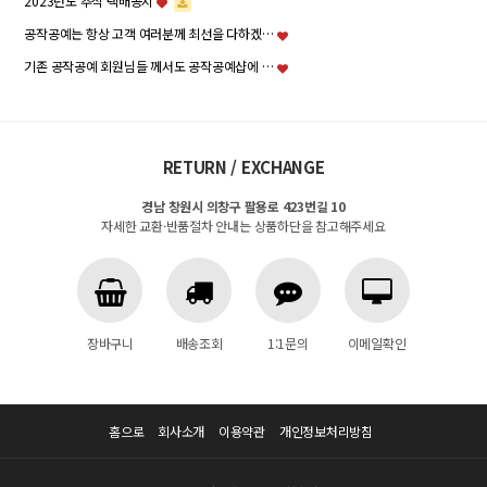
2023년도 추석 택배공지
공작공예는 항상 고객 여러분께 최선을 다하겠…
기존 공작공예 회원님들 께서도 공작공예샵에 …
RETURN / EXCHANGE
경남 창원시 의창구 팔용로 423번길 10
자세한 교환·반품절차 안내는 상품하단을 참고해주세요
장바구니
배송조회
1:1문의
이메일확인
홈으로
회사소개
이용약관
개인정보처리방침