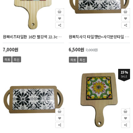
원목비즈타일판 16칸 빨강색 22.3cm 14cm 두께 1.5cm
원목직사각 타일쟁반+사각문양타일 (약28.7x13cm)
7,000원
6,500원
7,000원
히트
최신
히트
최신
15%
SALE