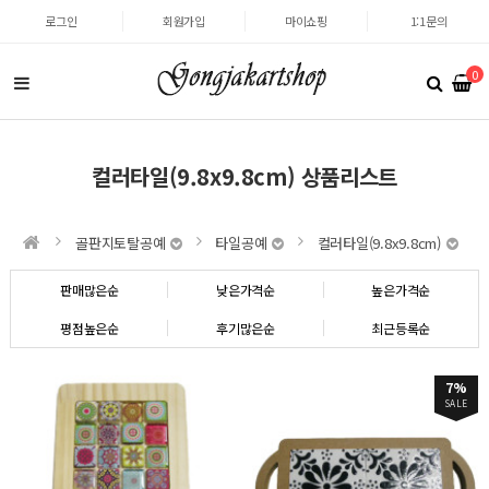
로그인
회원가입
마이쇼핑
1:1문의
0
컬러타일(9.8x9.8cm) 상품리스트
골판지토탈공예
타일공예
컬러타일(9.8x9.8cm)
판매많은순
낮은가격순
높은가격순
평점높은순
후기많은순
최근등록순
7%
SALE