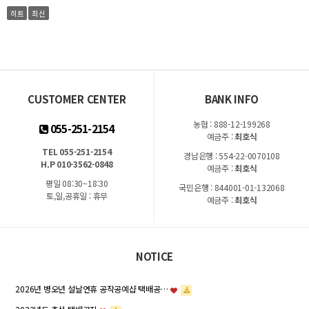
히트
최신
CUSTOMER CENTER
BANK INFO
농협 : 888-12-199268
055-251-2154
예금주 :
최호식
TEL 055-251-2154
경남은행 : 554-22-0070108
H.P 010-3562-0848
예금주 :
최호식
평일 08:30~18:30
국민은행 : 844001-01-132068
토,일,공휴일 : 휴무
예금주 :
최호식
NOTICE
2026년 병오년 설날연휴 공작공예샵 택배공…