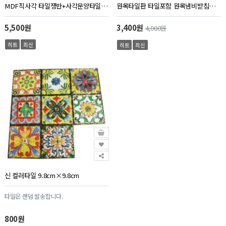
MDF직사각 타일쟁반+사각문양타일 (약28.7×13cm)
원목타일판 타일포함 원목냄비받침대 타일판 타일포함
5,500원
3,400원
4,000원
히트
최신
히트
최신
신 컬러타일 9.8cm×9.8cm
타일은 랜덤 발송합니다.
800원