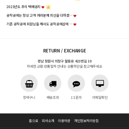
2023년도 추석 택배공지
공작공예는 항상 고객 여러분께 최선을 다하겠…
기존 공작공예 회원님들 께서도 공작공예샵에 …
RETURN / EXCHANGE
경남 창원시 의창구 팔용로 423번길 10
자세한 교환·반품절차 안내는 상품하단을 참고해주세요
장바구니
배송조회
1:1문의
이메일확인
홈으로
회사소개
이용약관
개인정보처리방침