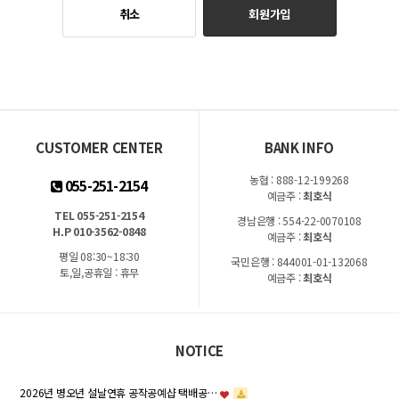
회원가입
취소
CUSTOMER CENTER
BANK INFO
농협 : 888-12-199268
055-251-2154
예금주 :
최호식
TEL 055-251-2154
경남은행 : 554-22-0070108
H.P 010-3562-0848
예금주 :
최호식
평일 08:30~18:30
국민은행 : 844001-01-132068
토,일,공휴일 : 휴무
예금주 :
최호식
NOTICE
2026년 병오년 설날연휴 공작공예샵 택배공…