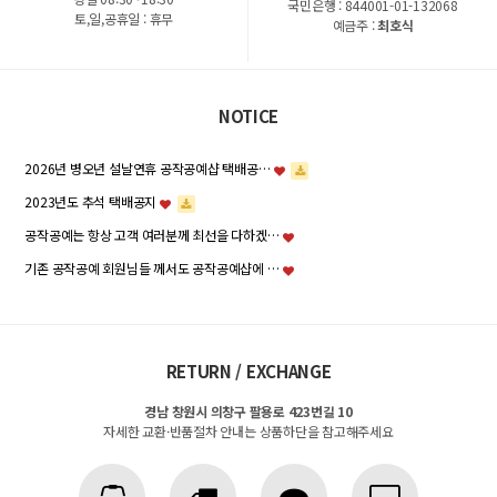
국민은행 : 844001-01-132068
토,일,공휴일 : 휴무
예금주 :
최호식
NOTICE
2026년 병오년 설날연휴 공작공예샵 택배공…
2023년도 추석 택배공지
공작공예는 항상 고객 여러분께 최선을 다하겠…
기존 공작공예 회원님들 께서도 공작공예샵에 …
RETURN / EXCHANGE
경남 창원시 의창구 팔용로 423번길 10
자세한 교환·반품절차 안내는 상품하단을 참고해주세요